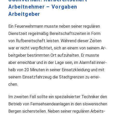
Arbeitnehmer – Vorgaben
Arbeitgeber
Ein Feuerwehrmann musste neben sei­ner re­gu­lä­ren
Dienst­zeit re­gel­mä­ßig Be­reit­schafts­zei­ten in Form
von Ruf­be­reit­schaft leis­ten. Wäh­rend die­ser Zei­ten
war er nicht ver­pflich­tet, sich an einem von sei­nem Ar­
beit­ge­ber be­stimm­ten Ort auf­zu­hal­ten. Er muss­te
aber er­reich­bar und in der Lage sein, im Alarm­fall in­ner­
halb von 20 Mi­nu­ten in sei­ner Ein­satz­klei­dung und mit
seinem Ein­satz­fahr­zeug die Stadt­gren­zen zu er­rei­
chen.
Im zweiten Fall sollte ein spe­zia­li­sier­ter Tech­ni­ker den
Be­trieb von Fern­seh­sen­de­an­la­gen in den slo­we­ni­schen
Ber­gen si­cher­­stel­len. Neben sei­ner regulären Ar­beits­