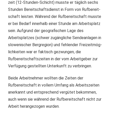
zeit (12-Stunden-Schicht) musste er täg­lich sechs
Stun­den Be­reit­schafts­dienst in Form von Ruf­be­reit­
schaft leisten. Wäh­rend der Ruf­be­reit­schaft muss­te
er bei Bedarf in­ner­halb einer Stun­de am Ar­beits­platz
sein. Aufgrund der geo­gra­fi­schen Lage des
Arbeitsplatzes (schwer zu­gäng­li­che Sen­de­an­la­gen in
slowenischer Bergregion) und fehlender Frei­zeit­mög­
lich­kei­ten war er faktisch gezwungen, die
Rufbereitschaftszeiten in der vom Arbeitgeber zur
Ver­fü­gung ge­stell­ten Un­ter­kunft zu verbringen.
Beide Arbeitnehmer wollten die Zeiten der
Rufbereitschaft in vollem Umfang als Arbeitszeiten
anerkannt und entsprechend vergütet bekommen,
auch wenn sie während der Rufbereitschaft nicht zur
Arbeit herangezogen wurden.