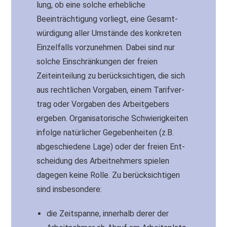
lung, ob eine solche erhebliche
Beeinträchtigung vorliegt, eine Ge­samt­
wür­di­gung aller Um­stän­de des konkreten
Ein­zel­falls vor­zu­neh­men. Dabei sind nur
solche Ein­schrän­kun­gen der freien
Zeiteinteilung zu berücksichtigen, die sich
aus rechtlichen Vorgaben, einem Ta­rif­ver­
trag oder Vorgaben des Ar­beit­ge­bers
ergeben. Or­ga­ni­sa­to­ri­sche Schwie­rig­kei­ten
infolge na­tür­li­cher Ge­ge­ben­hei­ten (z.B.
abgeschiedene Lage) oder der frei­en Ent­
schei­dung des Ar­beit­neh­mers spielen
dagegen keine Rolle. Zu berücksichtigen
sind insbesondere:
die Zeitspanne, innerhalb derer der