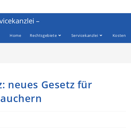
vicekanzlei –
Home
Rechtsgebiete
Servicekanzlei
Kosten
: neues Gesetz für
rauchern